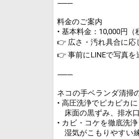
⸻
料金のご案内
• 基本料金：10,000円
👉 広さ・汚れ具合に
👉 事前にLINEで
⸻
ネコの手ベランダ清掃
• 高圧洗浄でピカピカに
床面の黒ずみ、排水口
• カビ・コケを徹底洗浄
湿気がこもりやすい練