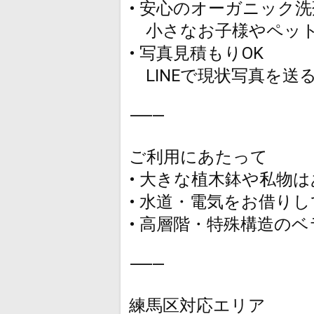
• 安心のオーガニック
小さなお子様やペット
• 写真見積もりOK
LINEで現状写真を送
⸻
ご利用にあたって
• 大きな植木鉢や私物
• 水道・電気をお借り
• 高層階・特殊構造の
⸻
練馬区対応エリア