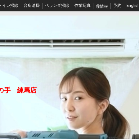
トイレ掃除
台所清掃
ベランダ掃除
作業写真
予約
Englis
🉐情報
ーポリシー
の手 練馬店