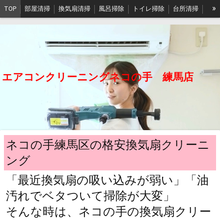
»
TOP
部屋清掃
換気扇清掃
風呂掃除
トイレ掃除
台所清掃
ベランダ掃除
作業写真
予約
English
FAQ
🉐情報
東京本店
江戸川店
埼玉店
沖縄店
石垣島店
会社概要
プライバシーポリシー
エアコンクリーニングネコの手 練馬店
ネコの手練馬区の格安換気扇クリーニ
ング
「最近換気扇の吸い込みが弱い」「油
汚れでベタついて掃除が大変」
そんな時は、ネコの手の換気扇クリー